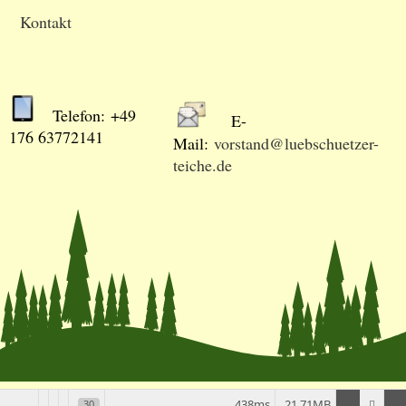
Kontakt
Telefon: +49
E-
176 63772141
Mail:
vorstand@luebschuetzer-
teiche.de
438ms
21.71MB
30