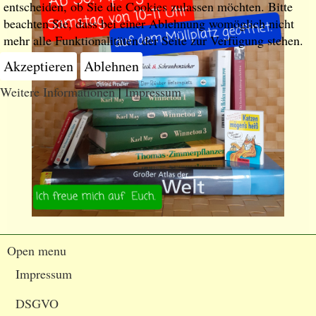
entscheiden, ob Sie die Cookies zulassen möchten. Bitte
beachten Sie, dass bei einer Ablehnung womöglich nicht
mehr alle Funktionalitäten der Seite zur Verfügung stehen.
Akzeptieren
Ablehnen
Weitere Informationen
|
Impressum
Open menu
Impressum
DSGVO