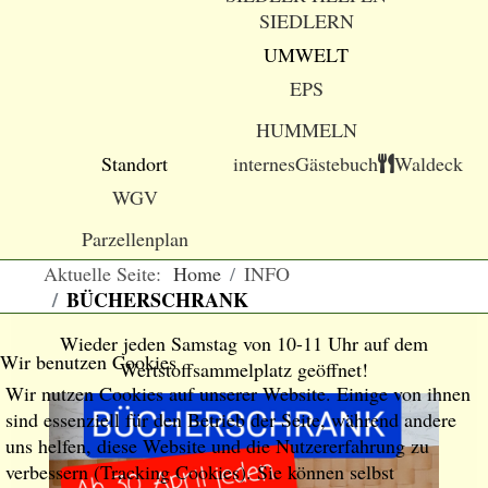
SIEDLERN
UMWELT
EPS
HUMMELN
Standort
internes
Gästebuch
Waldeck
WGV
Parzellenplan
Aktuelle Seite:
Home
INFO
BÜCHERSCHRANK
Wieder jeden Samstag von 10-11 Uhr auf dem
Wir benutzen Cookies
Wertstoffsammelplatz geöffnet!
Wir nutzen Cookies auf unserer Website. Einige von ihnen
sind essenziell für den Betrieb der Seite, während andere
uns helfen, diese Website und die Nutzererfahrung zu
verbessern (Tracking Cookies). Sie können selbst