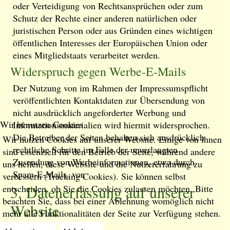
oder Verteidigung von Rechtsansprüchen oder zum
Schutz der Rechte einer anderen natürlichen oder
juristischen Person oder aus Gründen eines wichtigen
öffentlichen Interesses der Europäischen Union oder
eines Mitgliedstaats verarbeitet werden.
Widerspruch gegen Werbe-E-Mails
Der Nutzung von im Rahmen der Impressumspflicht
veröffentlichten Kontaktdaten zur Übersendung von
nicht ausdrücklich angeforderter Werbung und
Wir benutzen Cookies
Informationsmaterialien wird hiermit widersprochen.
Die Betreiber der Seiten behalten sich ausdrücklich
Wir nutzen Cookies auf unserer Website. Einige von ihnen
rechtliche Schritte im Falle der unverlangten
sind essenziell für den Betrieb der Seite, während andere
Zusendung von Werbeinformationen, etwa durch
uns helfen, diese Website und die Nutzererfahrung zu
Spam-E-Mails, vor.
verbessern (Tracking Cookies). Sie können selbst
3. Datenerfassung auf unserer
entscheiden, ob Sie die Cookies zulassen möchten. Bitte
beachten Sie, dass bei einer Ablehnung womöglich nicht
Website
mehr alle Funktionalitäten der Seite zur Verfügung stehen.
Cookies