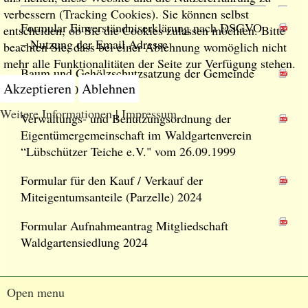
verbessern (Tracking Cookies). Sie können selbst
Formular Einverständniserklärung nach DSGVO
entscheiden, ob Sie die Cookies zulassen möchten. Bitte
– Nutzung der Email Adresse
beachten Sie, dass bei einer Ablehnung womöglich nicht
mehr alle Funktionalitäten der Seite zur Verfügung stehen.
Baum und Gehölzschutzsatzung der Gemeinde
Akzeptieren
Ablehnen
Machern (03.03.2021)
Weitere Informationen
|
Impressum
Verwaltungs- und Benutzungsordnung der
Eigentümergemeinschaft im Waldgartenverein
“Lübschützer Teiche e.V." vom 26.09.1999
Formular für den Kauf / Verkauf der
Miteigentumsanteile (Parzelle) 2024
Formular Aufnahmeantrag Mitgliedschaft
Waldgartensiedlung 2024
Open menu